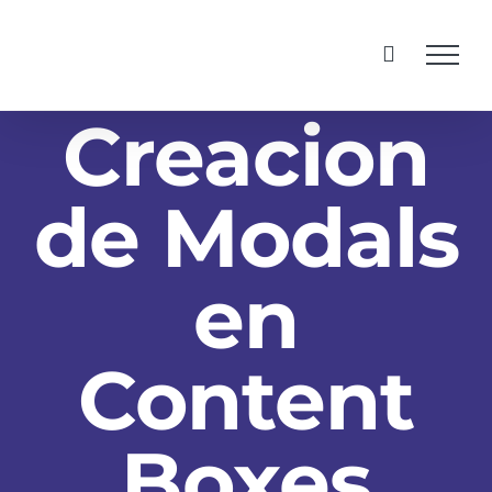
Skip
to
content
Creacion
de Modals
en
Content
Boxes