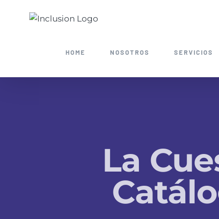
Skip
Search
to
for:
content
HOME
NOSOTROS
SERVICIOS
La Cue
Catál