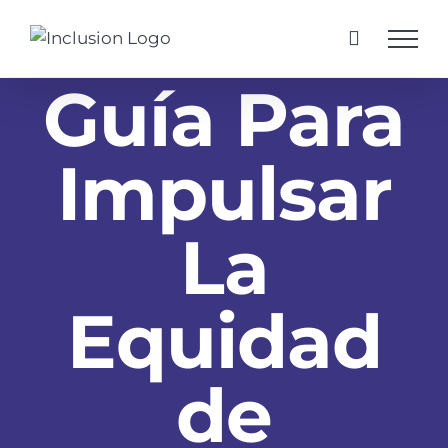
Skip
to
content
Guía Para
Impulsar
La
Equidad
de